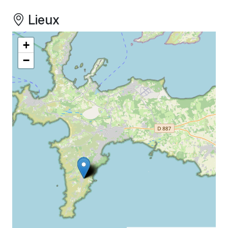
Lieux
+
−