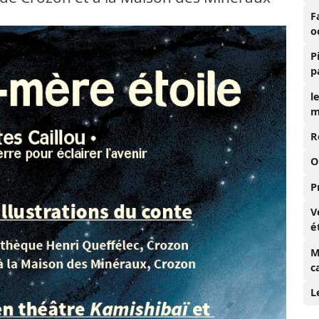
F
o
P
p
l
m
R
O
P
V
é
M
c
L