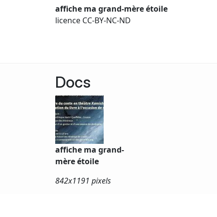
affiche ma grand-mère étoile
licence CC-BY-NC-ND
Docs
affiche ma grand-
mère étoile
842x
1191 pixels