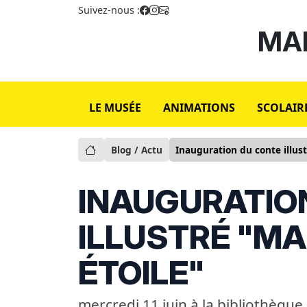
Suivez-nous :
MAI
LE MUSÉE
ANIMATIONS
SCOLAIR
Blog / Actu
Inauguration du conte illus
INAUGURATIO
ILLUSTRÉ "M
ÉTOILE"
mercredi 11 juin à la bibliothèqu