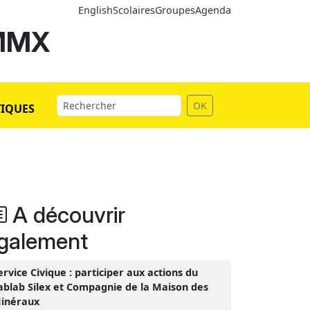
English
Scolaires
Groupes
Agenda
 MMX
OK
TIQUES
A découvrir
galement
ervice Civique : participer aux actions du
ablab Silex et Compagnie de la Maison des
inéraux