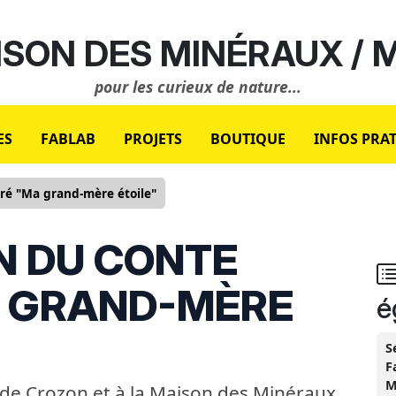
SON DES MINÉRAUX /
pour les curieux de nature...
ES
FABLAB
PROJETS
BOUTIQUE
INFOS PRA
tré "Ma grand-mère étoile"
N DU CONTE
A GRAND-MÈRE
é
S
F
M
e de Crozon et à la Maison des Minéraux