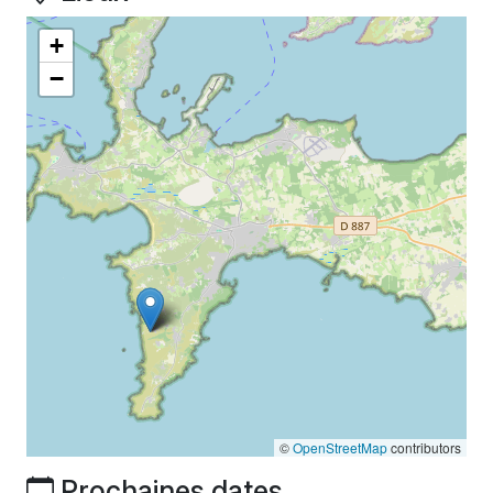
+
−
©
OpenStreetMap
contributors
Prochaines dates