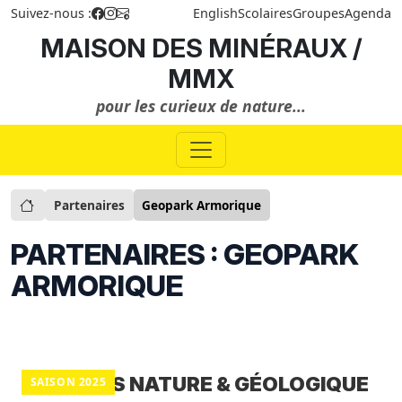
Suivez-nous :
English
Scolaires
Groupes
Agenda
MAISON DES MINÉRAUX /
MMX
pour les curieux de nature...
Partenaires
Geopark Armorique
PARTENAIRES : GEOPARK
ARMORIQUE
BALADES NATURE & GÉOLOGIQUE
SAISON 2025