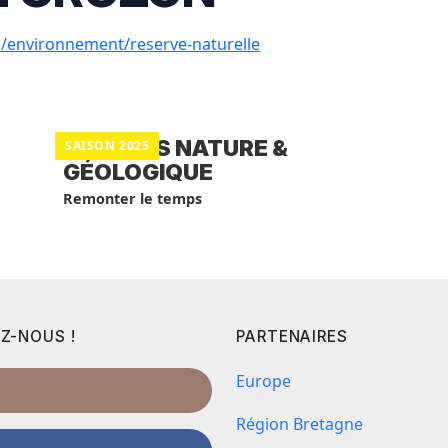
environnement/reserve-naturelle
BALADES NATURE &
SAISON 2025
GÉOLOGIQUE
Remonter le temps
Z-NOUS !
PARTENAIRES
Europe
Région Bretagne