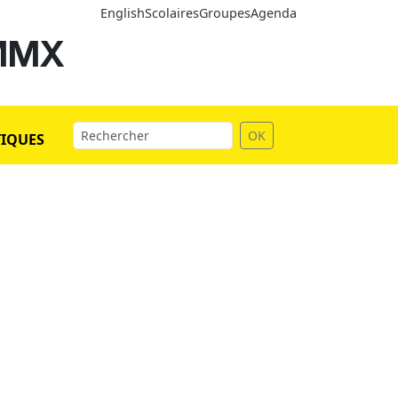
English
Scolaires
Groupes
Agenda
 MMX
OK
TIQUES