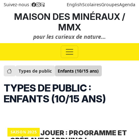
Suivez-nous :
English
Scolaires
Groupes
Agenda
MAISON DES MINÉRAUX /
MMX
pour les curieux de nature...
Types de public
Enfants (10/15 ans)
TYPES DE PUBLIC :
ENFANTS (10/15 ANS)
À TOI DE JOUER : PROGRAMME ET
SAISON 2025