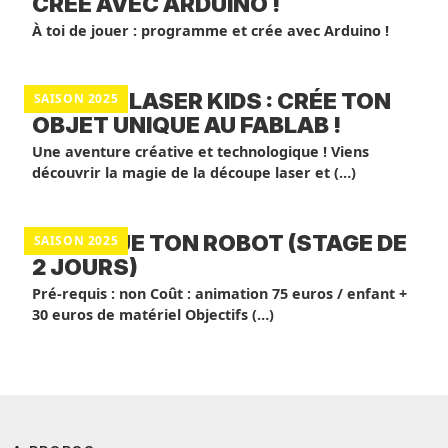
CRÉE AVEC ARDUINO !
À toi de jouer : programme et crée avec Arduino !
ATELIER LASER KIDS : CRÉE TON
SAISON 2025
OBJET UNIQUE AU FABLAB !
Une aventure créative et technologique ! Viens
découvrir la magie de la découpe laser et (…)
FABRIQUE TON ROBOT (STAGE DE
SAISON 2025
2 JOURS)
Pré-requis : non Coût : animation 75 euros / enfant +
30 euros de matériel Objectifs (…)