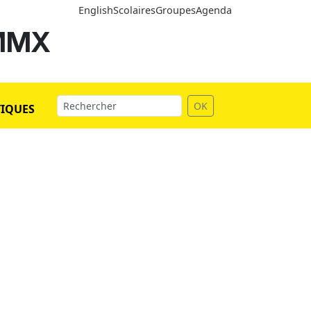
English
Scolaires
Groupes
Agenda
 MMX
OK
TIQUES