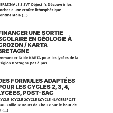
TERMINALE S SVT Objectifs Découvrir les
roches d’une croûte lithosphérique
ontinentale (…)
FINANCER UNE SORTIE
SCOLAIRE EN GÉOLOGIE À
CROZON / KARTA
BRETAGNE
Demander l’aide KARTA pour les lycées de la
Région Bretagne pas à pas
DES FORMULES ADAPTÉES
POUR LES CYCLES 2, 3, 4,
LYCÉES, POST-BAC
CYCLE 1CYCLE 2CYCLE 3CYCLE 4LYCEESPOST-
AC Cailloux Bouts de Chou x Sur le bout de
a (…)