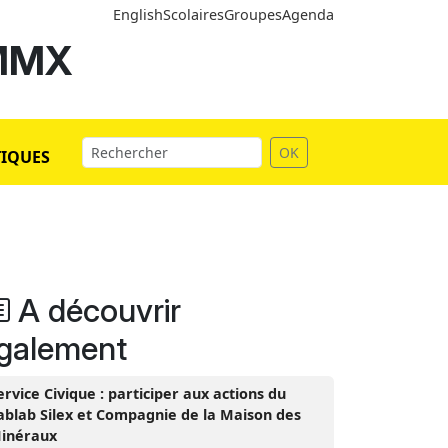
English
Scolaires
Groupes
Agenda
 MMX
OK
TIQUES
A découvrir
galement
ervice Civique : participer aux actions du
ablab Silex et Compagnie de la Maison des
inéraux