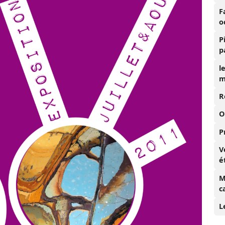
F
o
P
p
l
m
R
O
P
V
é
M
c
L