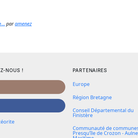
...
par
amenez
Z-NOUS !
PARTENAIRES
Europe
Région Bretagne
Conseil Départemental du
Finistère
éorite
Communauté de communes 
Presqu’île de Crozon - Aulne