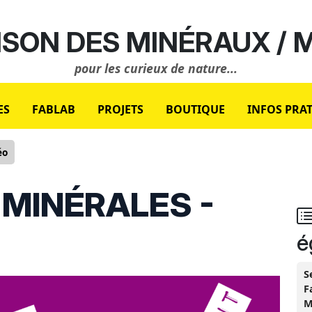
SON DES MINÉRAUX /
pour les curieux de nature...
ES
FABLAB
PROJETS
BOUTIQUE
INFOS PRA
éo
 MINÉRALES -
é
S
F
M