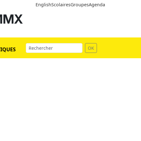
English
Scolaires
Groupes
Agenda
 MMX
OK
TIQUES