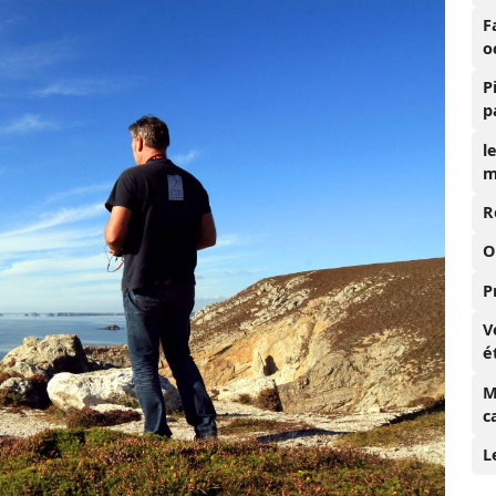
F
o
P
p
l
m
R
O
P
V
é
M
c
L