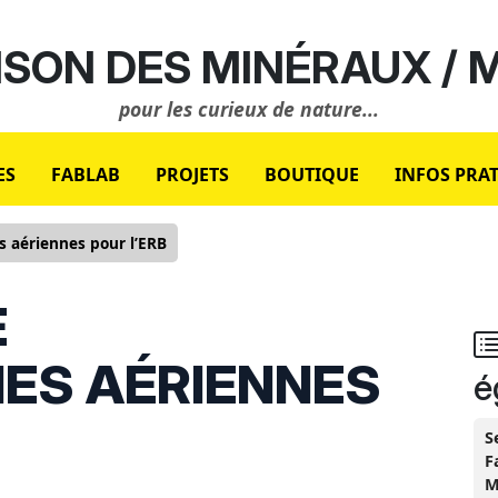
SON DES MINÉRAUX /
pour les curieux de nature...
ES
FABLAB
PROJETS
BOUTIQUE
INFOS PRA
 aériennes pour l’ERB
E
ES AÉRIENNES
é
S
F
M