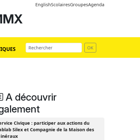
English
Scolaires
Groupes
Agenda
 MMX
OK
TIQUES
A découvrir
galement
ervice Civique : participer aux actions du
ablab Silex et Compagnie de la Maison des
inéraux