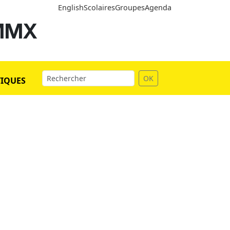
English
Scolaires
Groupes
Agenda
 MMX
OK
TIQUES