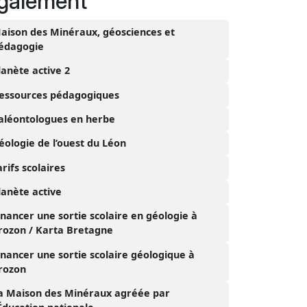
galement
aison des Minéraux, géosciences et
édagogie
lanète active 2
essources pédagogiques
aléontologues en herbe
éologie de l’ouest du Léon
arifs scolaires
lanète active
inancer une sortie scolaire en géologie à
rozon / Karta Bretagne
inancer une sortie scolaire géologique à
rozon
a Maison des Minéraux agréée par