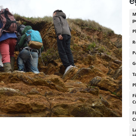
é
M
p
P
R
P
G
T
P
F
C
F
C
L