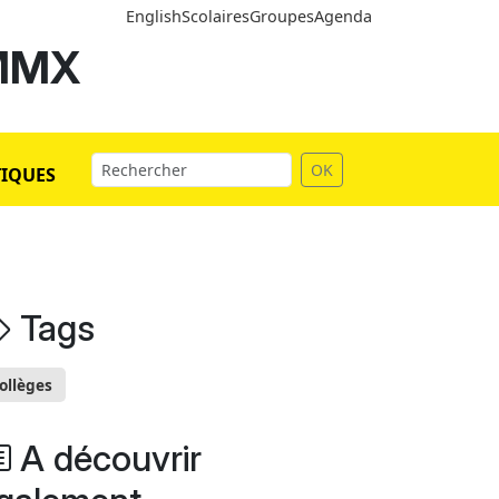
English
Scolaires
Groupes
Agenda
 MMX
OK
TIQUES
Tags
ollèges
A découvrir