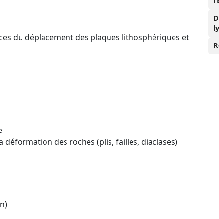
l
D
l
ndices du déplacement des plaques lithosphériques et
R
e
a déformation des roches (plis, failles, diaclases)
n)