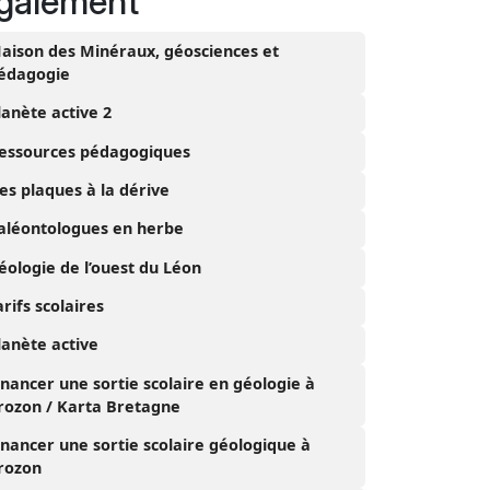
galement
aison des Minéraux, géosciences et
édagogie
lanète active 2
essources pédagogiques
es plaques à la dérive
aléontologues en herbe
éologie de l’ouest du Léon
arifs scolaires
lanète active
inancer une sortie scolaire en géologie à
rozon / Karta Bretagne
inancer une sortie scolaire géologique à
rozon