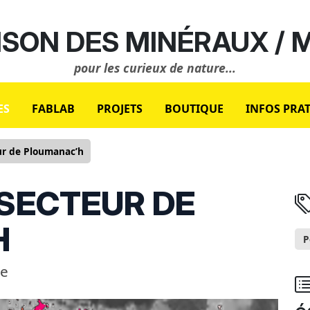
SON DES MINÉRAUX /
pour les curieux de nature...
ES
FABLAB
PROJETS
BOUTIQUE
INFOS PRA
ur de Ploumanac’h
 SECTEUR DE
H
P
le