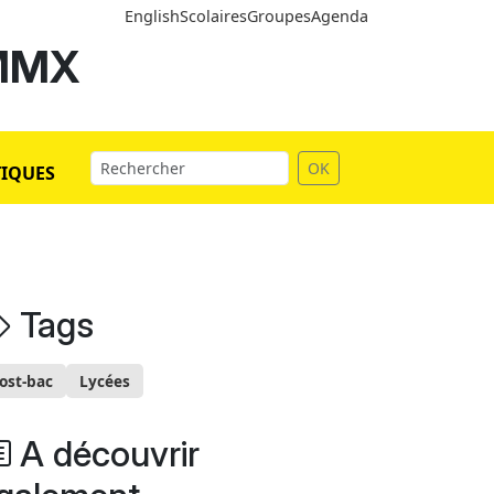
English
Scolaires
Groupes
Agenda
 MMX
OK
TIQUES
Tags
ost-bac
Lycées
A découvrir