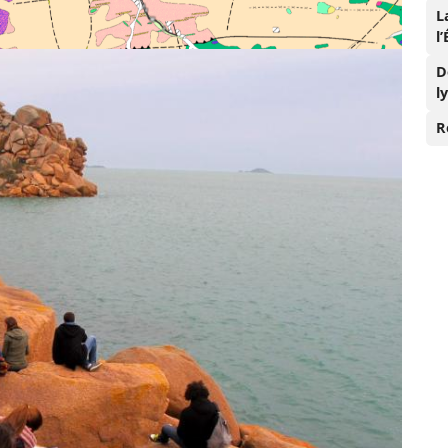
L
l
D
l
R