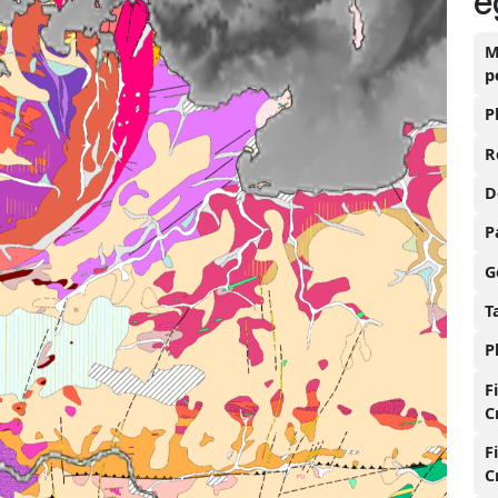
é
M
p
P
R
D
P
G
T
P
F
C
F
C