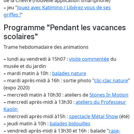
de la Chèvre (nouvelle application smartphone)
–
jeu "
Jouez avec Katimino / Libérez vous de ses
griffes !
"
Programme "Pendant les vacances
scolaires"
Trame hebdomadaire des animations
–
lundi au vendredi à 15h07 :
visite commentée
du
musée et du jardin
–
mardi matin à 10h :
balades nature
–
mardi après-midi à 16h : sortie photo "
clic-clac nature
"
(expo 2020)
–
mercredi matin à 10h30 : ateliers de
Stones In Motion
–
mercredi après-midi à 13h30 :
ateliers du Professeur
Kaolin
–
mercredi après-midi à15h :
spectacle Métal Show
(été)
–
jeudi matin à 10h :
balades bidouilles
–
vendredi après-midi à 13h30 et 16h : balade "
rase-