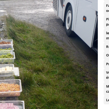
F
o
P
p
l
m
R
O
P
V
é
M
c
L