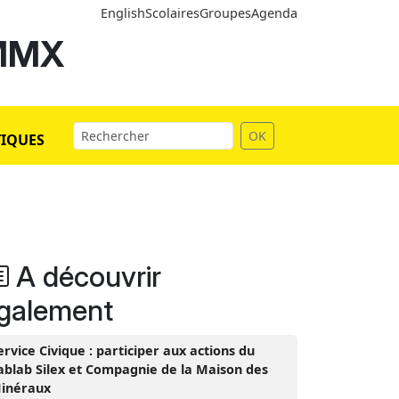
English
Scolaires
Groupes
Agenda
 MMX
OK
TIQUES
A découvrir
galement
ervice Civique : participer aux actions du
ablab Silex et Compagnie de la Maison des
inéraux