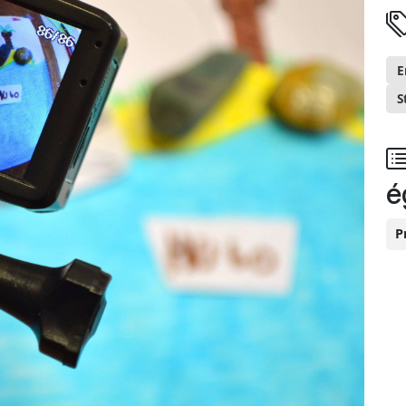
E
S
é
P