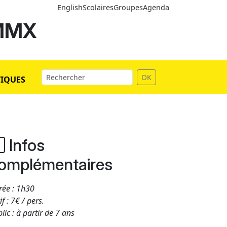
English
Scolaires
Groupes
Agenda
 MMX
OK
TIQUES
Infos
omplémentaires
rée : 1h30
if : 7€ / pers.
lic : à partir de 7 ans