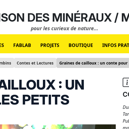
SON DES MINÉRAUX /
pour les curieux de nature...
ES
FABLAB
PROJETS
BOUTIQUE
INFOS PRA
ambins
Contes et Lectures
Graines de cailloux : un conte pour 
AILLOUX : UN
c
ES PETITS
Dur
Tar
Pub
mo