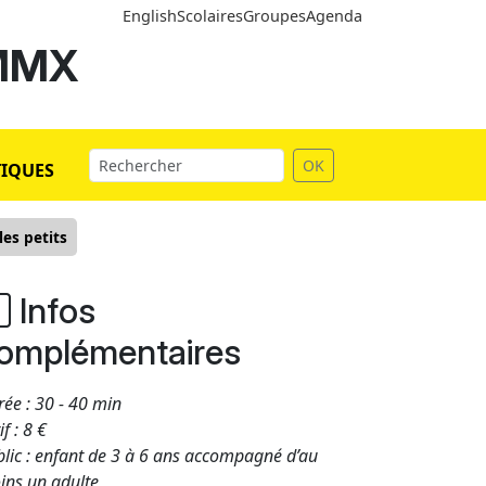
English
Scolaires
Groupes
Agenda
 MMX
OK
TIQUES
les petits
Infos
omplémentaires
ée : 30 - 40 min
if : 8 €
lic : enfant de 3 à 6 ans accompagné d’au
ins un adulte