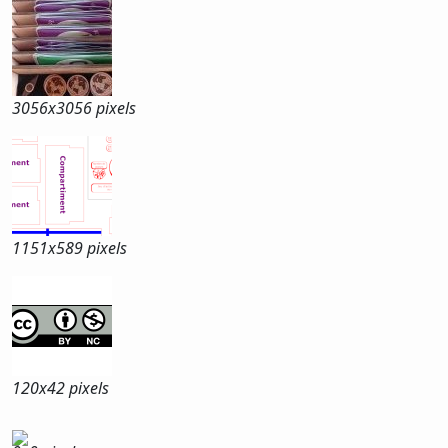
3056x
3056 pixels
1151x
589 pixels
120x
42 pixels