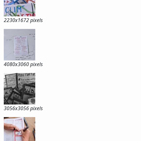
2230x
1672 pixels
4080x
3060 pixels
3056x
3056 pixels