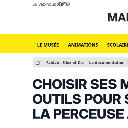
Suivez-nous :
MAI
LE MUSÉE
ANIMATIONS
SCOLAIR
Fablab : Silex et Cie
La documentation
CHOISIR SES 
OUTILS POUR S
LA PERCEUSE