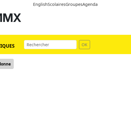
English
Scolaires
Groupes
Agenda
 MMX
OK
TIQUES
olonne