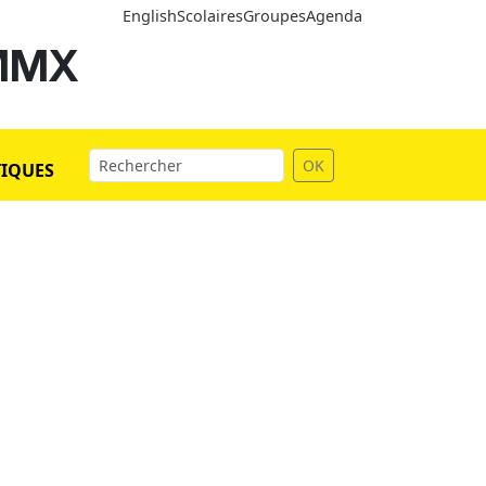
English
Scolaires
Groupes
Agenda
 MMX
OK
TIQUES