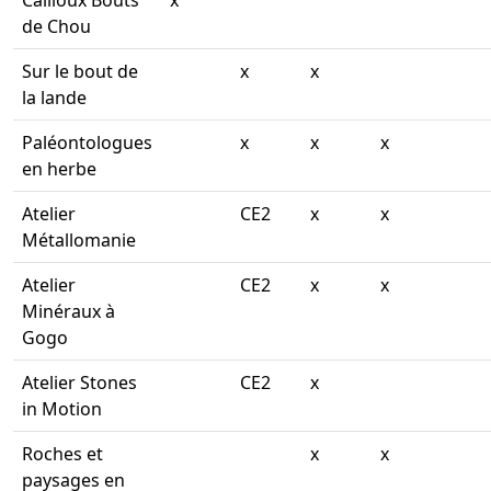
Cailloux Bouts
x
de Chou
Sur le bout de
x
x
la lande
Paléontologues
x
x
x
en herbe
Atelier
CE2
x
x
Métallomanie
Atelier
CE2
x
x
Minéraux à
Gogo
Atelier Stones
CE2
x
in Motion
Roches et
x
x
paysages en