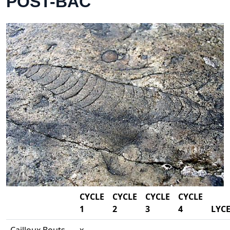
POST-BAC
CYCLE
CYCLE
CYCLE
CYCLE
1
2
3
4
LYC