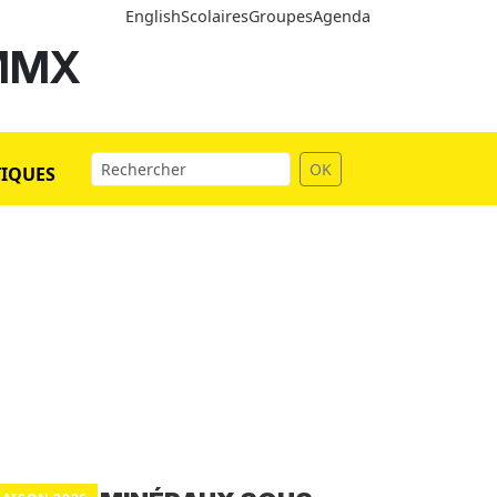
English
Scolaires
Groupes
Agenda
 MMX
OK
TIQUES