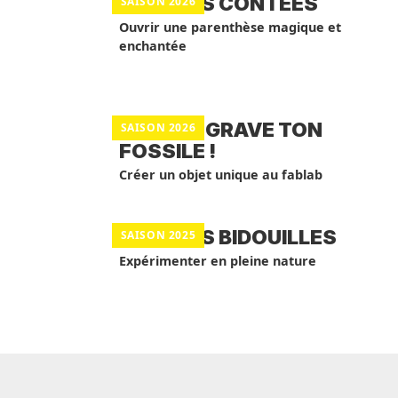
BALADES CONTÉES
SAISON 2026
Ouvrir une parenthèse magique et
enchantée
ATELIER GRAVE TON
SAISON 2026
FOSSILE !
Créer un objet unique au fablab
BALADES BIDOUILLES
SAISON 2025
Expérimenter en pleine nature