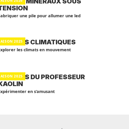
ATELIER MINÉRAUX SOUS
SAISON 2026
TENSION
Fabriquer une pile pour allumer une led
BALADES CLIMATIQUES
SAISON 2025
Explorer les climats en mouvement
ATELIERS DU PROFESSEUR
SAISON 2025
KAOLIN
Expérimenter en s’amusant