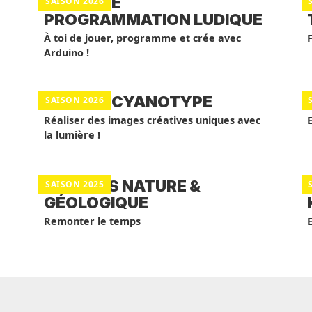
STAGE DE
SAISON 2026
PROGRAMMATION LUDIQUE
À toi de jouer, programme et crée avec
Arduino !
ATELIER CYANOTYPE
SAISON 2026
Réaliser des images créatives uniques avec
la lumière !
BALADES NATURE &
SAISON 2025
GÉOLOGIQUE
Remonter le temps