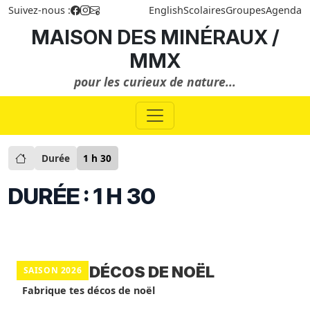
Suivez-nous :
English
Scolaires
Groupes
Agenda
MAISON DES MINÉRAUX /
MMX
pour les curieux de nature...
Durée
1 h 30
DURÉE : 1 H 30
ATELIER DÉCOS DE NOËL
SAISON 2026
Fabrique tes décos de noël