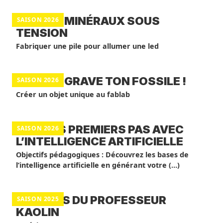
ATELIER MINÉRAUX SOUS
SAISON 2026
TENSION
Fabriquer une pile pour allumer une led
ATELIER GRAVE TON FOSSILE !
SAISON 2026
Créer un objet unique au fablab
FAIS TES PREMIERS PAS AVEC
SAISON 2026
L’INTELLIGENCE ARTIFICIELLE
Objectifs pédagogiques : Découvrez les bases de
l’intelligence artificielle en générant votre (…)
ATELIERS DU PROFESSEUR
SAISON 2025
KAOLIN