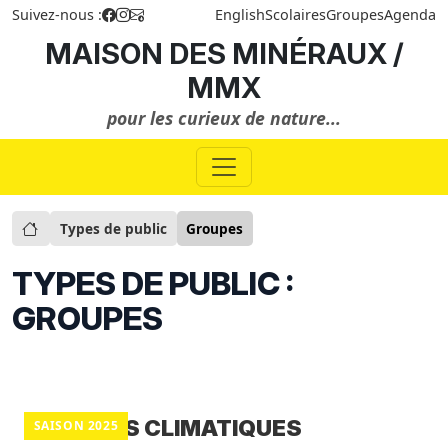
Suivez-nous :
English
Scolaires
Groupes
Agenda
MAISON DES MINÉRAUX /
MMX
pour les curieux de nature...
Types de public
Groupes
TYPES DE PUBLIC :
GROUPES
BALADES CLIMATIQUES
SAISON 2025