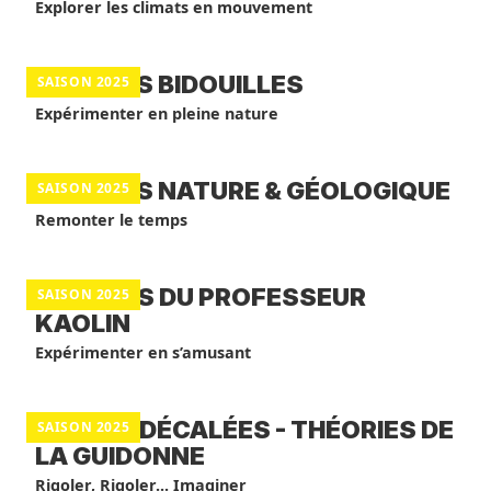
Explorer les climats en mouvement
BALADES BIDOUILLES
SAISON 2025
Expérimenter en pleine nature
BALADES NATURE & GÉOLOGIQUE
SAISON 2025
Remonter le temps
ATELIERS DU PROFESSEUR
SAISON 2025
KAOLIN
Expérimenter en s’amusant
VISITES DÉCALÉES - THÉORIES DE
SAISON 2025
LA GUIDONNE
Rigoler, Rigoler... Imaginer