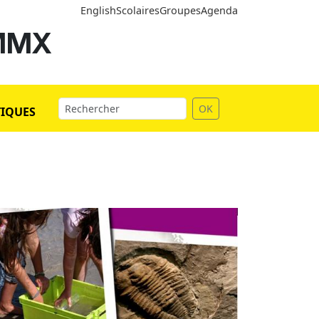
English
Scolaires
Groupes
Agenda
 MMX
OK
TIQUES