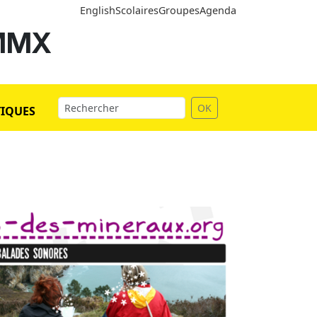
English
Scolaires
Groupes
Agenda
 MMX
OK
TIQUES