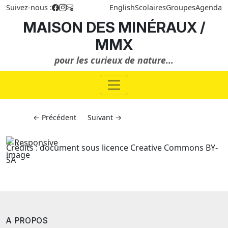
Suivez-nous :
English
Scolaires
Groupes
Agenda
MAISON DES MINÉRAUX /
MMX
pour les curieux de nature...
← Précédent
Suivant →
Crédits : document sous licence Creative Commons BY-
SA
A PROPOS