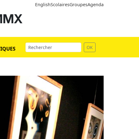
English
Scolaires
Groupes
Agenda
 MMX
OK
TIQUES