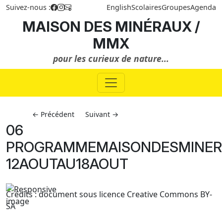
Suivez-nous :
English
Scolaires
Groupes
Agenda
MAISON DES MINÉRAUX /
MMX
pour les curieux de nature...
← Précédent
Suivant →
06
PROGRAMMEMAISONDESMINE
12AOUTAU18AOUT
Crédits : document sous licence Creative Commons BY-
SA