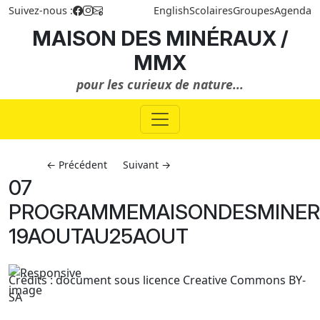
Suivez-nous :
English
Scolaires
Groupes
Agenda
MAISON DES MINÉRAUX /
MMX
pour les curieux de nature...
← Précédent
Suivant →
07
PROGRAMMEMAISONDESMINE
19AOUTAU25AOUT
Crédits : document sous licence Creative Commons BY-
SA