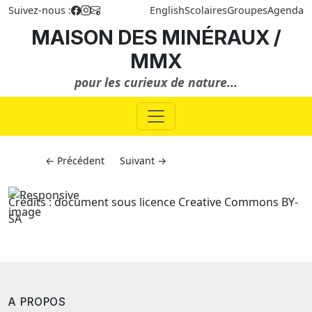
Suivez-nous :
English
Scolaires
Groupes
Agenda
MAISON DES MINÉRAUX /
MMX
pour les curieux de nature...
← Précédent
Suivant →
Crédits : document sous licence Creative Commons BY-
SA
A PROPOS