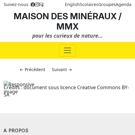
Suivez-nous :
English
Scolaires
Groupes
Agenda
MAISON DES MINÉRAUX /
MMX
pour les curieux de nature...
← Précédent
Suivant →
Crédits : document sous licence Creative Commons BY-
SA
A PROPOS