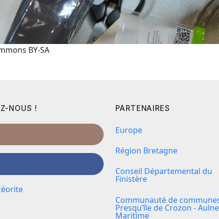
Commons BY-SA
Z-NOUS !
PARTENAIRES
Europe
Région Bretagne
Conseil Départemental du
Finistère
éorite
Communauté de communes 
Presqu’île de Crozon - Aulne
Maritime