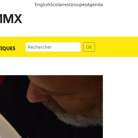
English
Scolaires
Groupes
Agenda
 MMX
OK
TIQUES