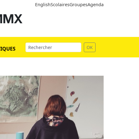
English
Scolaires
Groupes
Agenda
 MMX
OK
TIQUES