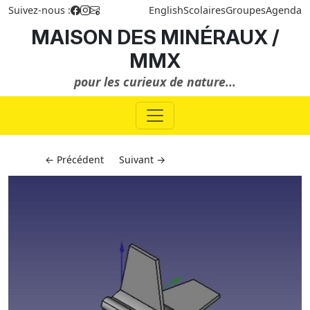
Suivez-nous :
English
Scolaires
Groupes
Agenda
MAISON DES MINÉRAUX /
MMX
pour les curieux de nature...
← Précédent
Suivant →