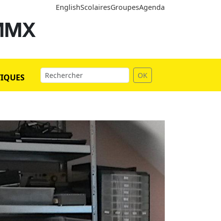
English
Scolaires
Groupes
Agenda
 MMX
OK
TIQUES