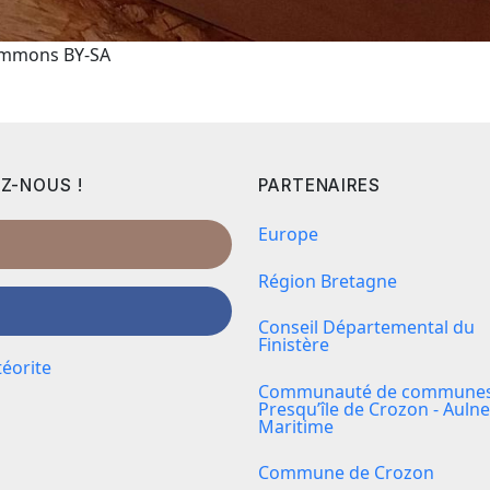
Commons BY-SA
Z-NOUS !
PARTENAIRES
Europe
Région Bretagne
Conseil Départemental du
Finistère
éorite
Communauté de communes 
Presqu’île de Crozon - Aulne
Maritime
Commune de Crozon