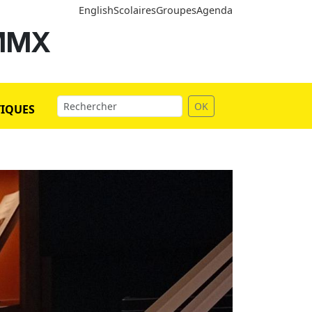
English
Scolaires
Groupes
Agenda
 MMX
OK
TIQUES