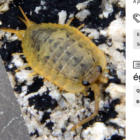
A p
E
S
é
Q
B