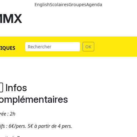
English
Scolaires
Groupes
Agenda
 MMX
OK
TIQUES
Infos
omplémentaires
ée : 2h
ifs : 6€/pers. 5€ à partir de 4 pers.