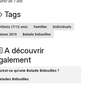
artir de 7 ans
Tags
nfants (7/12 ans)
Familles
Individuels
aison 2015
Balade bidouilles
A découvrir
galement
u’est-ce qu’une Balade Bidouilles ?
alades Bidouilles