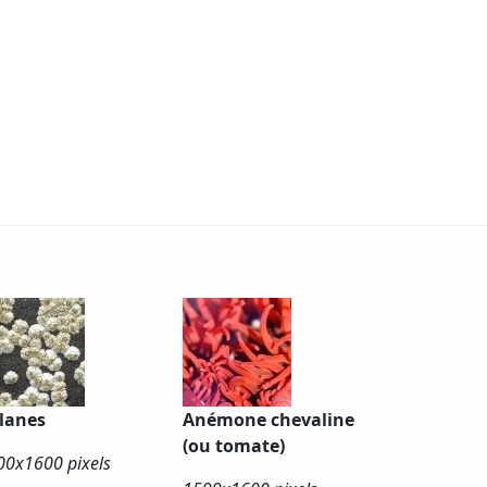
lanes
Anémone chevaline
(ou tomate)
00x
1600 pixels